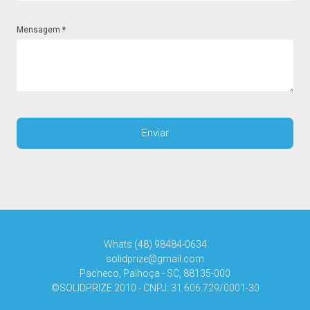
Mensagem
*
Whats
(48) 98484-0634
solidprize@gmail.com
Pacheco, Palhoça - SC, 88135-000
©
SOLIDPRIZE
2010 - CNPJ: 31.606.729/0001-30